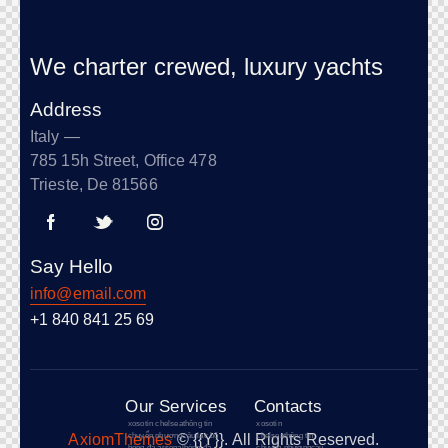
We charter crewed,
luxury yachts
Address
Italy —
785 15h Street, Office 478
Trieste, De 81566
Say Hello
info@email.com
+1 840 841 25 69
Our Services
Contacts
xosotin chelseathông tin
xosotin
AxiomThemes
© {{Y}}. All Rights Reserved.
chuyển nhượngcâu lạc bộ
chelseathông tin
bóng đá arsenalbóng đá
chuyển nhượngcâu