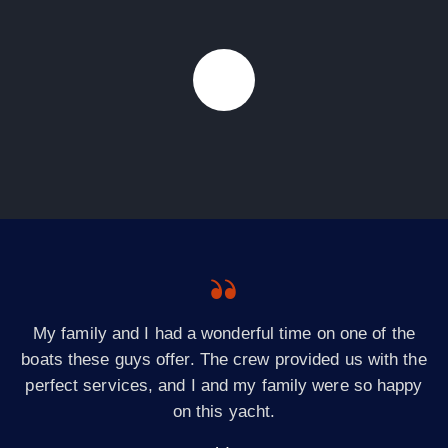
derful time on one of the
From the very start to finis
e crew provided us with the
amazing experience. Thank
nd my family were so happy
wonderful holiday, guys! I
 yacht.
company to e