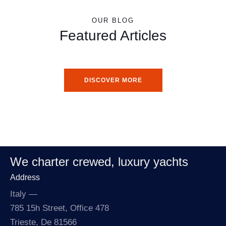
OUR BLOG
Featured Articles
DISCOVER MORE
We charter crewed,
luxury yachts
Address
Italy —
785 15h Street, Office 478
Trieste, De 81566