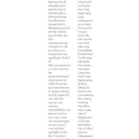
đáphòng thay đồ
bóng đá việt
bóng đábóng đá
namHuyền
phủikèo nhà cái
thoại bóng
onbetbóng đá lu
đágiải ngoại
2thông tin phòng
hạng
thay đồthe thao
anhSeagamet
vuaapp đánh lô
ap chi bong
đềdudoanxosoxổ số
da the gioitin
giải đặc biệthôm
bong da
nay xổ sốkèo đẹp
lutrận đấu
hôm
hôm nayviệt
nayketquaxosokq
nam bóng
xskqxsmnsoi cầu
đátin nong
ba miềnsoi cau
bong daBóng
thong kesxkt hôm
đá nữthể thao
naythế giới xổ sốxổ
7m24h bóng
số
đábóng đá
24hxo.soxoso3mien
hôm naythe
xo so ba mienxoso
thao ngoai
dac
hang anhtin
bietxosodientoanxổ
nhanh bóng
số dự đoánvé số
đáphòng thay
chiều xổxoso ket
đồ bóng
quaxosokienthietxo
đábóng đá
so kq hôm nayxoso
phủikèo nhà
ktxổ số megaxổ số
cái onbetbóng
mới nhất hôm
đá lu 2thông
nayxoso truc
tin phòng
tiepxoso
thay đồthe
ViệtSX3MIENxs dự
thao vuaapp
đoánxs mien bac
đánh lô
hom nayxs miên
đềdudoanxos
namxsmientrungxs
oxổ số giải
mn thu 7con số
đặc biệthôm
may mắn hôm
nay xổ sốkèo
nayKQXS 3 miền
đẹp hôm
Bắc Trung Nam
nayketquaxos