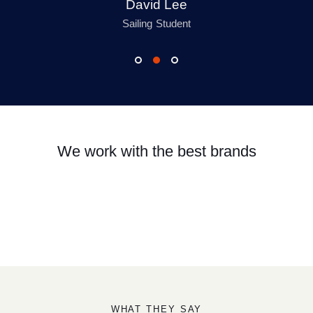
d Lee
Jenna L
 Student
Company
We work with the best brands
WHAT THEY SAY